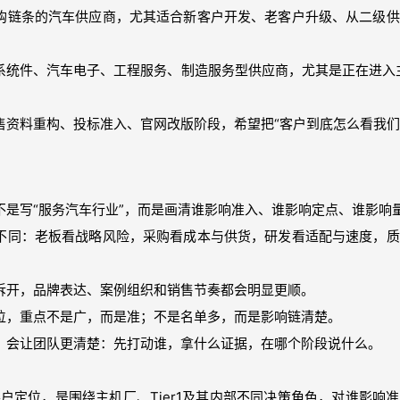
采购链条的汽车供应商，尤其适合新客户开发、老客户升级、从二级
、系统件、汽车电子、工程服务、制造服务型供应商，尤其是正在进入主机
销售资料重构、投标准入、官网改版阶段，希望把“客户到底怎么看我们
位不是写“服务汽车行业”，而是画清谁影响准入、谁影响定点、谁影响
度不同：老板看战略风险，采购看成本与供货，研发看适配与速度，
色拆开，品牌表达、案例组织和销售节奏都会明显更顺。
定位，重点不是广，而是准；不是名单多，而是影响链清楚。
位，会让团队更清楚：先打动谁，拿什么证据，在哪个阶段说什么。
户定位，是围绕主机厂、Tier1及其内部不同决策角色，对谁影响