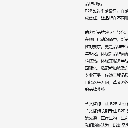
品牌印象。
B2B
品牌不是装饰，而
成信任，让品牌在不同
助力新品牌建立年轻化
在项目启动沟通中，新
性的要求，更是品牌未
年轻化
，体现新品牌面
科技感
，体现其服务半
国际化
，适配新加坡及
专业可靠
，传递工程品
围绕这些方向，革文咨
的品牌系统。
革文咨询：让
B2B
企业
革文咨询长期专注
B2B
流交通、医疗生物、生
我们始终认为，
B2B
品