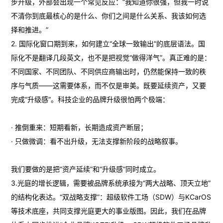
步升级，外部会出现一个常见反应：“我知道你很强，但我一时说
不清你到底最核心的是什么、你们之间是什么关系、我该如何选
择和推进。”
2. 国际化窗口期到来，如何建立“全球一致输出”的底层语法。国
际化不是翻译几段英文，也不是把视觉“做得洋气”。真正难的是：
不同国家、不同团队、不同供应商输出时，仍然能保持一致的秩
序与气质——这需要体系，而不仅是审美。既要延续资产，又要
完成“升级感”。科技企业的品牌升级很怕两个极端：
· 推倒重来：短期看新，长期造成资产断层；
· 只做微调：看不出升级，无法支撑新阶段的战略叙事。
我们要做的是把“资产延续”和“升级感”同时成立。
3.光庭的增长逻辑，需要被品牌系统承接为“两大战略、顶天立地”
的结构化表达。“双战略支撑”：超级软件工场（SDW）与KCarOS
等技术底座，共同支撑光庭更大的事业版图。因此，我们在品牌